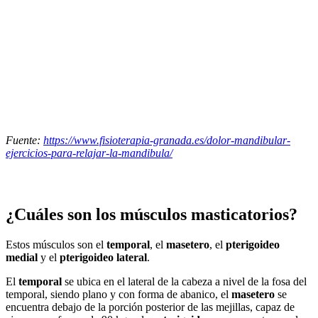
Fuente:
https://www.fisioterapia-granada.es/dolor-mandibular-
ejercicios-para-relajar-la-mandibula/
¿Cuáles son los músculos masticatorios?
Estos músculos son el
temporal
, el
masetero
, el
pterigoideo
medial
y el
pterigoideo lateral
.
El
temporal
se ubica en el lateral de la cabeza a nivel de la fosa del
temporal, siendo plano y con forma de abanico, el
masetero
se
encuentra debajo de la porción posterior de las mejillas, capaz de