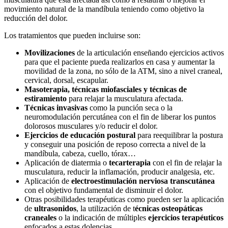
movimiento natural de la mandíbula teniendo como objetivo la
reducción del dolor.
Los tratamientos que pueden incluirse son:
Movilizaciones
de la articulación enseñando ejercicios activos
para que el paciente pueda realizarlos en casa y aumentar la
movilidad de la zona, no sólo de la ATM, sino a nivel craneal,
cervical, dorsal, escapular.
Masoterapia, técnicas miofasciales y técnicas de
estiramiento
para relajar la musculatura afectada.
Técnicas invasivas
como la punción seca o la
neuromodulación percutánea con el fin de liberar los puntos
dolorosos musculares y/o reducir el dolor.
Ejercicios de educación postural
para reequilibrar la postura
y conseguir una posición de reposo correcta a nivel de la
mandíbula, cabeza, cuello, tórax…
Aplicación de diatermia o
tecarterapia
con el fin de relajar la
musculatura, reducir la inflamación, producir analgesia, etc.
Aplicación de
electroestimulación nerviosa transcutánea
con el objetivo fundamental de disminuir el dolor.
Otras posibilidades terapéuticas como pueden ser la aplicación
de
ultrasonidos
, la utilización de t
écnicas osteopáticas
craneales
o la indicación de múltiples
ejercicios terapéuticos
enfocados a estas dolencias.