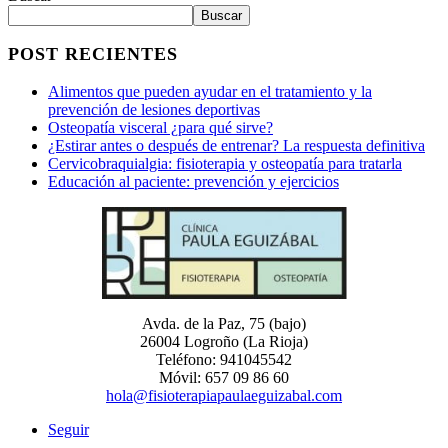
Buscar
POST RECIENTES
Alimentos que pueden ayudar en el tratamiento y la
prevención de lesiones deportivas
Osteopatía visceral ¿para qué sirve?
¿Estirar antes o después de entrenar? La respuesta definitiva
Cervicobraquialgia: fisioterapia y osteopatía para tratarla
Educación al paciente: prevención y ejercicios
Avda. de la Paz, 75 (bajo)
26004 Logroño (La Rioja)
Teléfono: 941045542
Móvil: 657 09 86 60
hola@fisioterapiapaulaeguizabal.com
Seguir