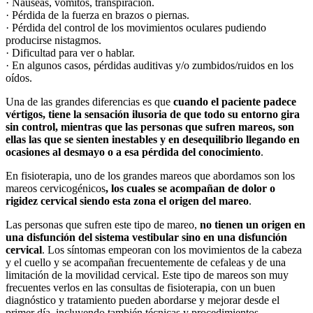
· Náuseas, vómitos, transpiración.
· Pérdida de la fuerza en brazos o piernas.
· Pérdida del control de los movimientos oculares pudiendo
producirse nistagmos.
· Dificultad para ver o hablar.
· En algunos casos, pérdidas auditivas y/o zumbidos/ruidos en los
oídos.
Una de las grandes diferencias es que
cuando el paciente padece
vértigos, tiene la sensación ilusoria de que todo su entorno gira
sin control, mientras que las personas que sufren mareos, son
ellas las que se sienten inestables y en desequilibrio llegando en
ocasiones al desmayo o a esa pérdida del conocimiento
.
En fisioterapia, uno de los grandes mareos que abordamos son los
mareos cervicogénicos
, los cuales se acompañan de dolor o
rigidez cervical siendo esta zona el origen del mareo
.
Las personas que sufren este tipo de mareo,
no tienen un origen en
una disfunción del sistema vestibular sino en una disfunción
cervical
. Los síntomas empeoran con los movimientos de la cabeza
y el cuello y se acompañan frecuentemente de cefaleas y de una
limitación de la movilidad cervical. Este tipo de mareos son muy
frecuentes verlos en las consultas de fisioterapia, con un buen
diagnóstico y tratamiento pueden abordarse y mejorar desde el
primer día, incluyendo también técnicas y procedimientos