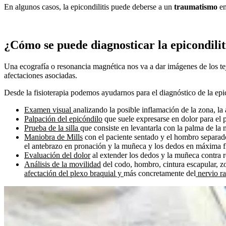
En algunos casos, la epicondilitis puede deberse a un
traumatismo
en
¿Cómo se puede diagnosticar la epicondilit
Una ecografía o resonancia magnética nos va a dar imágenes de los tej
afectaciones asociadas.
Desde la fisioterapia podemos ayudarnos para el diagnóstico de la epic
Examen visual
analizando la posible inflamación de la zona, la a
Palpación del epicóndilo
que suele expresarse en dolor para el p
Prueba de la silla
que consiste en levantarla con la palma de la 
Maniobra de Mills
con el paciente sentado y el hombro separado
el antebrazo en pronación y la muñeca y los dedos en máxima f
Evaluación del dolor
al extender los dedos y la muñeca contra re
Análisis de la movilidad
del codo, hombro, cintura escapular, z
afectación del plexo braquial y
más concretamente del
nervio ra