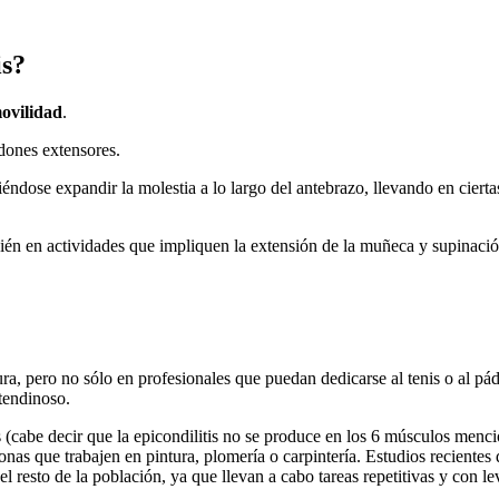
is?
movilidad
.
dones extensores.
diéndose expandir la molestia a lo largo del antebrazo, llevando en ciert
bién en actividades que impliquen la extensión de la muñeca y supinac
ra, pero no sólo en profesionales que puedan dedicarse al tenis o al pád
tendinoso.
 (cabe decir que la epicondilitis no se produce en los 6 músculos menc
onas que trabajen en pintura, plomería o carpintería. Estudios reciente
el resto de la población, ya que llevan a cabo tareas repetitivas y con l