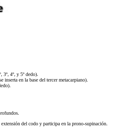
, 3º, 4º, y 5º dedo).
 inserta en la base del tercer metacarpiano).
dedo).
profundos.
xtensión del codo y participa en la prono-supinación.