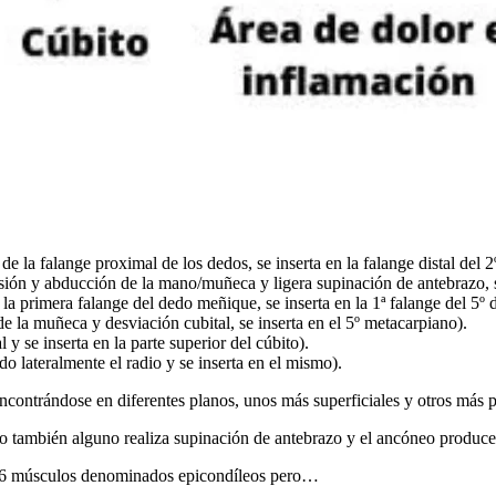
e la falange proximal de los dedos, se inserta en la falange distal del 2º
sión y abducción de la mano/muñeca y ligera supinación de antebrazo, se
la primera falange del dedo meñique, se inserta en la 1ª falange del 5º 
de la muñeca y desviación cubital, se inserta en el 5º metacarpiano).
 y se inserta en la parte superior del cúbito).
o lateralmente el radio y se inserta en el mismo).
encontrándose en diferentes planos, unos más superficiales y otros más 
ambién alguno realiza supinación de antebrazo y el ancóneo produce e
os 6 músculos denominados epicondíleos pero…